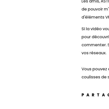
Les amis, AST
de pouvoir m'
d'éléments VR 
Si la vidéo v
pour découvri
commenter. Si
vos réseaux.
Vous pouvez 
coulisses de s
PARTA