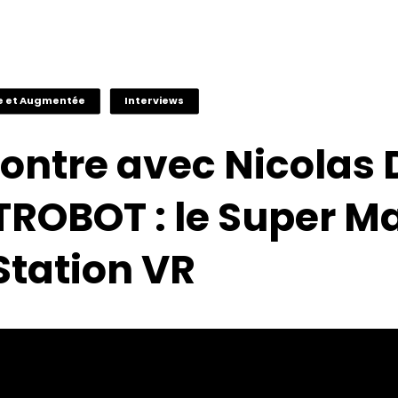
le et Augmentée
Interviews
ontre avec Nicolas 
TROBOT : le Super Ma
Station VR