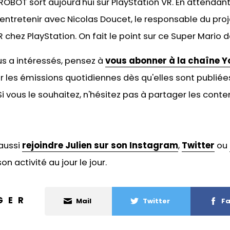
ROBOT sort aujourd'hui sur PlayStation VR. En attendant
entretenir avec Nicolas Doucet, le responsable du pro
chez PlayStation. On fait le point sur ce Super Mario de l
ous a intéressés, pensez à
vous abonner à la chaîne Y
r les émissions quotidiennes dès qu'elles sont publiées
 vous le souhaitez, n'hésitez pas à
partager les conten
aussi
rejoindre Julien sur son Instagram
,
Twitter
ou
on activité au jour le jour.
GER
Mail
Twitter
Fa