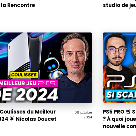
 la Rencontre
studio de je
Coulisses du Meilleur
PS5 PRO 🚨 
06 octobre
2024
024 🌟 Nicolas Doucet
? À quoi jou
nouvelle con