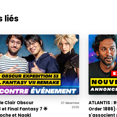
 liés
de Clair Obscur
ATLANTIS : 
07 décembre
2025
 et Final Fantasy 7 🌟
Order 1886)
oche et Naoki
s'associent