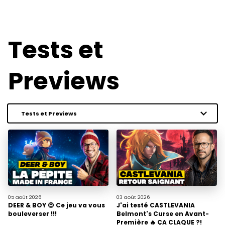
Tests et
Previews
05 août
2026
03 août
2026
DEER & BOY 😍 Ce jeu va vous
J'ai testé CASTLEVANIA
bouleverser !!!
Belmont's Curse en Avant-
Première 🔥 ÇA CLAQUE ?!