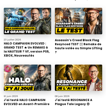
23 juillet
2026
Assassin’s Creed Black Flag
HALO CAMPAIGN EVOLVED :
Resynced TEST 🏴‍☠️ Remake de
GRAND TEST 🔥 Un REMAKE à
haute volée ou Simple Lifting
la HAUTEUR ? VF, version PS5,
?
XBOX, Nouveautés
10 juin
2026
08 juin
2026
J'ai testé HALO CAMPAIGN
J'ai testé RESONANCE A
EVOLVED en Avant-Première
Plague Tale Legacy 😍