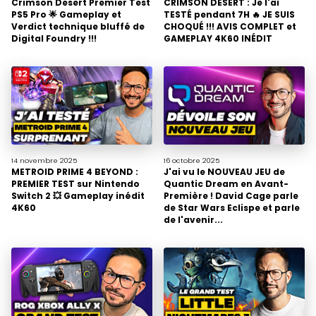
Crimson Desert Premier Test
CRIMSON DESERT : Je l'ai
PS5 Pro 🌟 Gameplay et
TESTÉ pendant 7H 🔥 JE SUIS
Verdict technique bluffé de
CHOQUÉ !!! AVIS COMPLET et
Digital Foundry !!!
GAMEPLAY 4K60 INÉDIT
14 novembre
2025
16 octobre
2025
METROID PRIME 4 BEYOND :
J'ai vu le NOUVEAU JEU de
PREMIER TEST sur Nintendo
Quantic Dream en Avant-
Switch 2 💥 Gameplay inédit
Première ! David Cage parle
4K60
de Star Wars Eclispe et parle
de l'avenir...