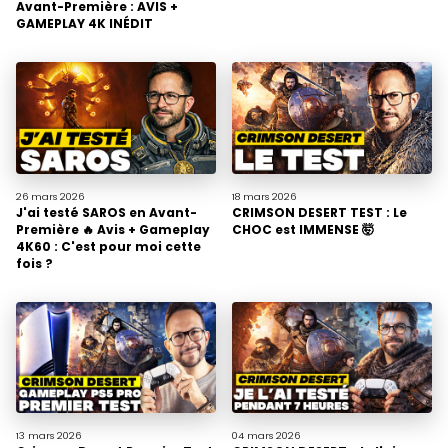
Avant-Première : AVIS +
GAMEPLAY 4K INÉDIT
26 mars
2026
18 mars
2026
J'ai testé SAROS en Avant-
CRIMSON DESERT TEST : Le
Première 🔥 Avis + Gameplay
CHOC est IMMENSE 🤯
4K60 : C'est pour moi cette
fois ?
13 mars
2026
04 mars
2026