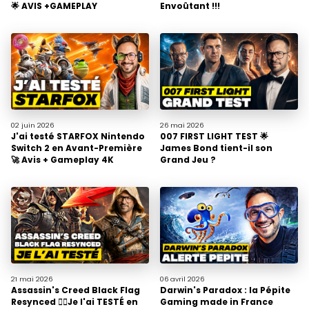
🌟 AVIS +GAMEPLAY
Envoûtant !!!
02 juin
2026
26 mai
2026
J'ai testé STARFOX Nintendo
007 FIRST LIGHT TEST 🌟
Switch 2 en Avant-Première
James Bond tient-il son
🚀 Avis + Gameplay 4K
Grand Jeu ?
21 mai
2026
06 avril
2026
Assassin's Creed Black Flag
Darwin's Paradox : la Pépite
Resynced 🏴‍☠️Je l'ai TESTÉ en
Gaming made in France