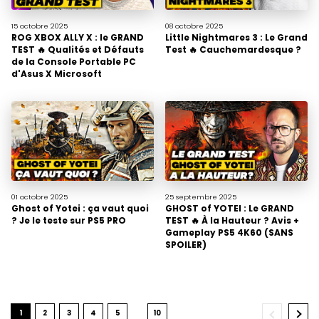
15 octobre
2025
08 octobre
2025
ROG XBOX ALLY X : le GRAND
Little Nightmares 3 : Le Grand
TEST 🔥 Qualités et Défauts
Test 🔥 Cauchemardesque ?
de la Console Portable PC
d'Asus X Microsoft
01 octobre
2025
25 septembre
2025
Ghost of Yotei : ça vaut quoi
GHOST of YOTEI : Le GRAND
? Je le teste sur PS5 PRO
TEST 🔥 À la Hauteur ? Avis +
Gameplay PS5 4K60 (SANS
SPOILER)
1
2
3
4
5
10