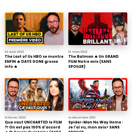
22 août
2022
01 mars
2022
The Last of Us HBO se montre
The Batman 🔥 Un GRAND
ENFIN 🔥 DAYS GONE grosse
FILM Notre avis (SANS
info 🔥
SPOILER)
15 février
2022
14 décembre
2021
Que vaut UNCHARTED le FILM
Spider-Man No Way Home :
?! On est pas 100% d'accord
Je l'ai vu, mon avis⚡️ SANS