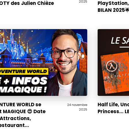
2025
GOTY des Julien Chièze
PlayStation,
BILAN 2025
NTURE WORLD se
Half Life, U
24 novembre
2025
est MAGIQUE 😍 Date
Princess... 
 Attractions,
estaurant...