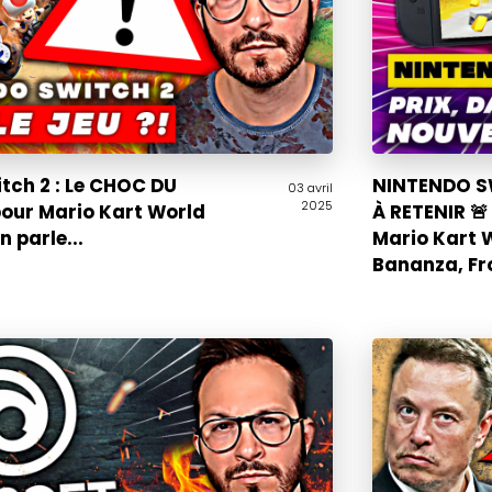
tch 2 : Le CHOC DU
NINTENDO SW
03 avril
2025
pour Mario Kart World
À RETENIR 🚨 
on parle...
Mario Kart 
Bananza, Fr