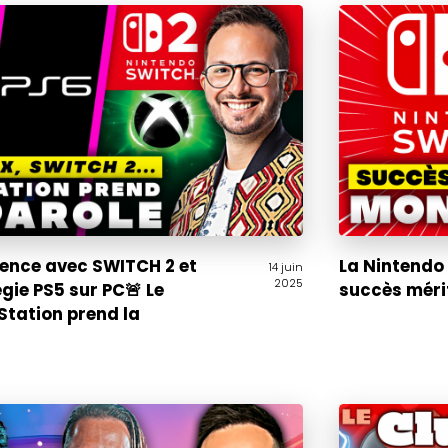
ence avec SWITCH 2 et
La Nintendo
14 juin
2025
gie PS5 sur PC🚨 Le
succès mérit
Station prend la