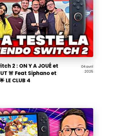
tch 2 : ON Y A JOUÉ et
04 avril
2025
UT 🚨 Feat Siphano et
🌟 LE CLUB 4