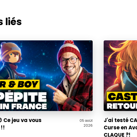
 liés
 Ce jeu va vous
J'ai testé 
05 août
2026
!!
Curse en Av
CLAQUE ?!