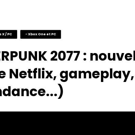
s X / PC
- Xbox One et PC
RPUNK 2077 : nouvel
e Netflix, gameplay,
ndance...)