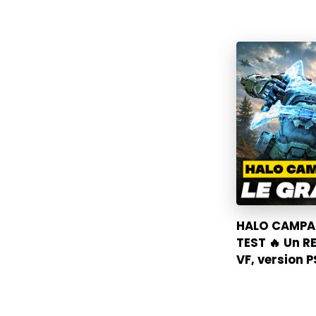
HALO CAMPAI
TEST 🔥 Un R
VF, version 