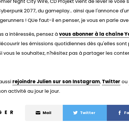
mier Night City Wire, CD Projekt vient de lever le voil
berpunk 2077, du gameplay... ainsi que l'annonce d'une
erunners ! QUe faut-il en penser, je vous en parle avec
ous a intéressés, pensez à
vous abonner à la chaîne Y
écouvrir les émissions quotidiennes dès qu'elles sont 
 vous le souhaitez, n'hésitez pas à
partager les conten
aussi
rejoindre Julien sur son Instagram
,
Twitter
ou
on activité au jour le jour.
GER
Mail
Twitter
Fa