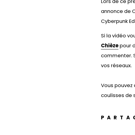
Lors de ce pre
annonce de Cy
Cyberpunk Edg
Si la vidéo v
Chièze
pour d
commenter. Si
vos réseaux.
Vous pouvez 
coulisses de s
PARTA