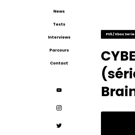
News
Tests
PS5 / Xbox Serie
Interviews
CYBE
Parcours
Contact
(séri
Brai