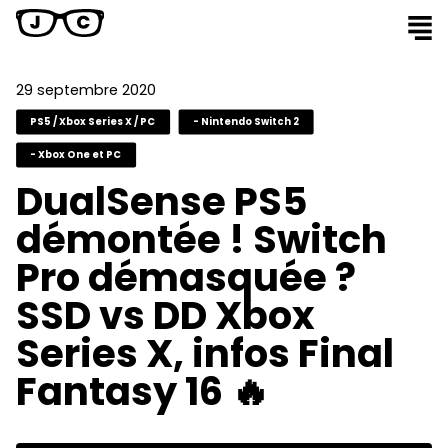
29 septembre 2020
PS5 / Xbox Series X / PC
- Nintendo Switch 2
- Xbox One et PC
DualSense PS5
démontée ! Switch
Pro démasquée ?
SSD vs DD Xbox
Series X, infos Final
Fantasy 16 🔥