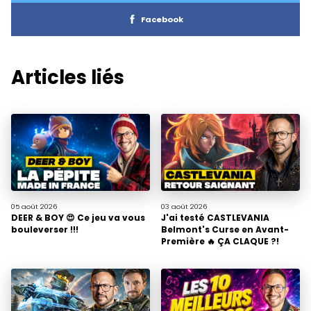
Facebook
Articles liés
05 août
2026
03 août
2026
DEER & BOY 😍 Ce jeu va vous
J'ai testé CASTLEVANIA
bouleverser !!!
Belmont's Curse en Avant-
Première 🔥 ÇA CLAQUE ?!