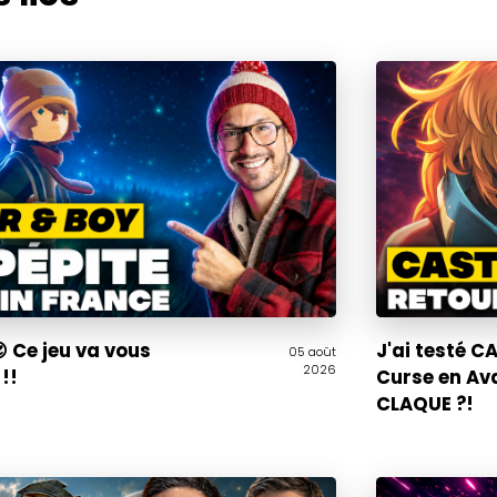
 Ce jeu va vous
J'ai testé 
05 août
2026
!!
Curse en Av
CLAQUE ?!