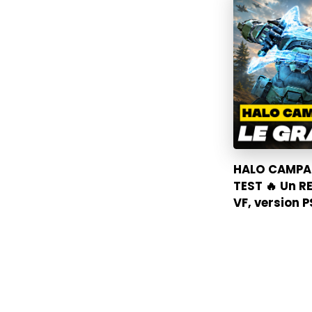
HALO CAMPAI
TEST 🔥 Un R
VF, version 