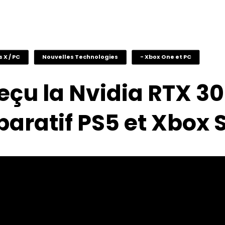
s X / PC
Nouvelles Technologies
- Xbox One et PC
reçu la Nvidia RTX 30
aratif PS5 et Xbox S