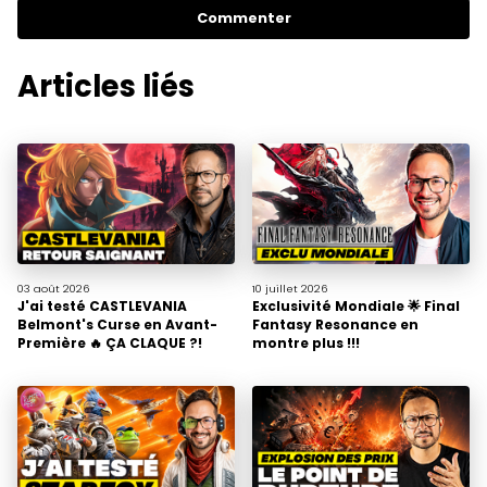
Commenter
Articles liés
03 août
2026
10 juillet
2026
J'ai testé CASTLEVANIA
Exclusivité Mondiale 🌟 Final
Belmont's Curse en Avant-
Fantasy Resonance en
Première 🔥 ÇA CLAQUE ?!
montre plus !!!