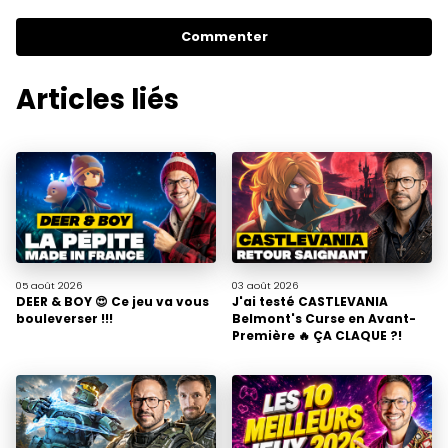
Commenter
Articles liés
05 août
2026
03 août
2026
DEER & BOY 😍 Ce jeu va vous
J'ai testé CASTLEVANIA
bouleverser !!!
Belmont's Curse en Avant-
Première 🔥 ÇA CLAQUE ?!