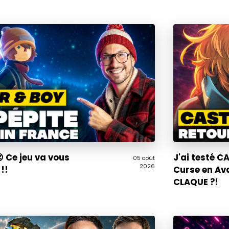
 Ce jeu va vous
J'ai testé 
05 août
2026
!!
Curse en Av
CLAQUE ?!