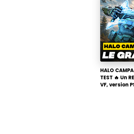
HALO CAMPAI
TEST 🔥 Un R
VF, version 