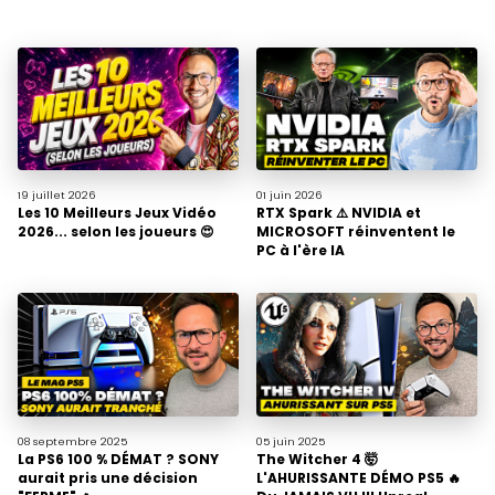
19 juillet
2026
01 juin
2026
Les 10 Meilleurs Jeux Vidéo
RTX Spark ⚠️ NVIDIA et
2026... selon les joueurs 😍
MICROSOFT réinventent le
PC à l'ère IA
08 septembre
2025
05 juin
2025
La PS6 100 % DÉMAT ? SONY
The Witcher 4 🤯
aurait pris une décision
L'AHURISSANTE DÉMO PS5 🔥