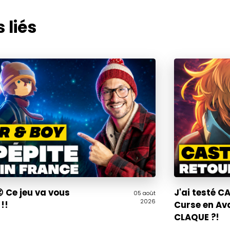
 liés
 Ce jeu va vous
J'ai testé 
05 août
2026
!!
Curse en Av
CLAQUE ?!