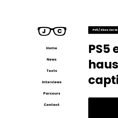
PS5 / Xbox Serie
PS5 e
Home
haus
News
Tests
capti
Interviews
Parcours
Contact