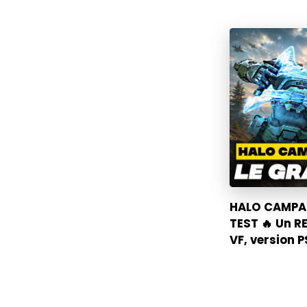
HALO CAMPAI
TEST 🔥 Un R
VF, version 