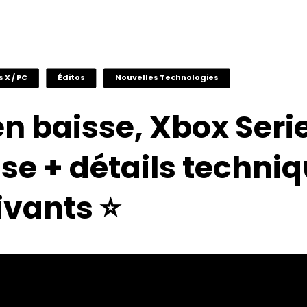
s X / PC
Éditos
Nouvelles Technologies
n baisse, Xbox Seri
se + détails techni
vants ⭐️