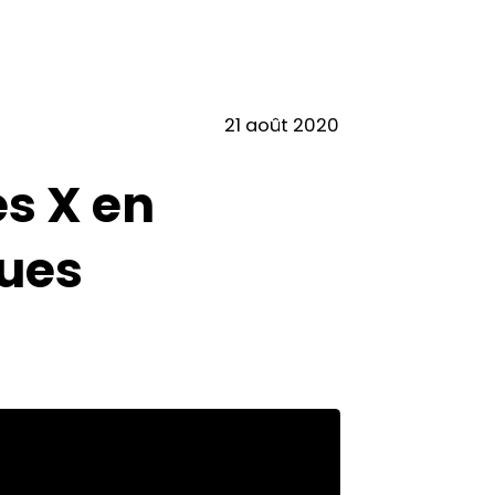
21 août 2020
es X en
ques