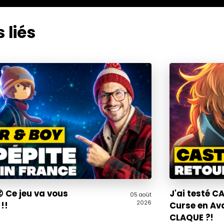
 liés
 Ce jeu va vous
J'ai testé 
05 août
2026
!!
Curse en Av
CLAQUE ?!