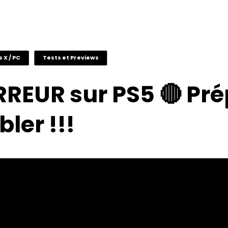
s X / PC
Tests et Previews
RREUR sur PS5 🔴 Pr
ler !!!