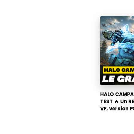
HALO CAMPAI
TEST 🔥 Un R
VF, version 