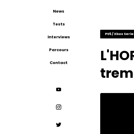
News
Tests
PS5 / Xbox Serie
Interviews
L'HO
Parcours
Contact
tremb