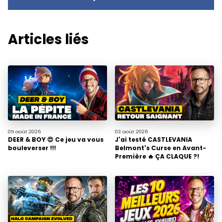
Articles liés
05 août
2026
03 août
2026
DEER & BOY 😍 Ce jeu va vous
J'ai testé CASTLEVANIA
bouleverser !!!
Belmont's Curse en Avant-
Première 🔥 ÇA CLAQUE ?!