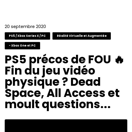
20 septembre 2020
PS5 / Xbox Series X / PC
Réalité Virtuelle et Augmentée
- Xbox One et PC
PS5 précos de FOU 🔥
Fin du jeu vidéo
physique ? Dead
Space, All Access et
moult questions...