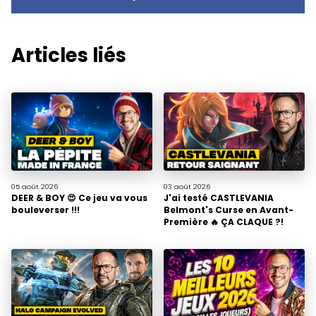
Articles liés
05 août
2026
03 août
2026
DEER & BOY 😍 Ce jeu va vous
J'ai testé CASTLEVANIA
bouleverser !!!
Belmont's Curse en Avant-
Première 🔥 ÇA CLAQUE ?!