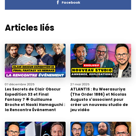
Facebook
Articles liés
07 décembre
2025
27 mai
2025
Les Secrets de Clair Obscur
ATLANTIS : Ru Weerasuriya
Expedition 33 et Final
(The Order 1886) et Nicolas
Fantasy 7 🌟 Guillaume
Augusto s'associent pour
Broche et Naoki Hamaguchi :
créer un nouveau studio de
la Rencontre Événement
jeu vidéo