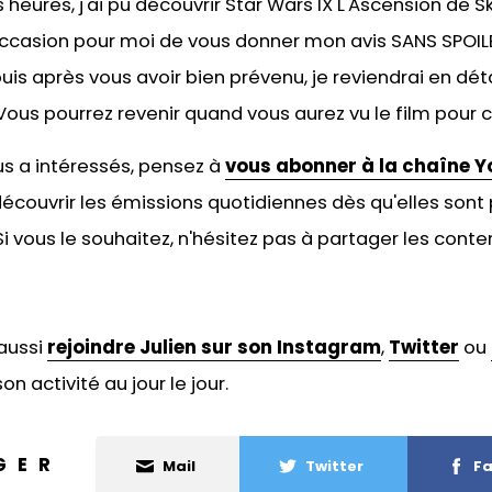
s heures, j'ai pu découvrir Star Wars IX L'Ascension de 
occasion pour moi de vous donner mon avis SANS SPOIL
 puis après vous avoir bien prévenu, je reviendrai en dét
 Vous pourrez revenir quand vous aurez vu le film pour
ous a intéressés, pensez à
vous abonner à la chaîne Y
écouvrir les émissions quotidiennes dès qu'elles sont 
 vous le souhaitez, n'hésitez pas à
partager les conten
aussi
rejoindre Julien sur son Instagram
,
Twitter
ou
on activité au jour le jour.
GER
Mail
Twitter
Fa