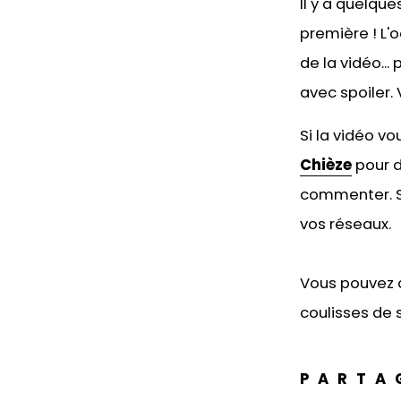
Il y a quelque
première ! L'
de la vidéo...
avec spoiler.
Si la vidéo v
Chièze
pour d
commenter. Si
vos réseaux.
Vous pouvez 
coulisses de s
PARTA