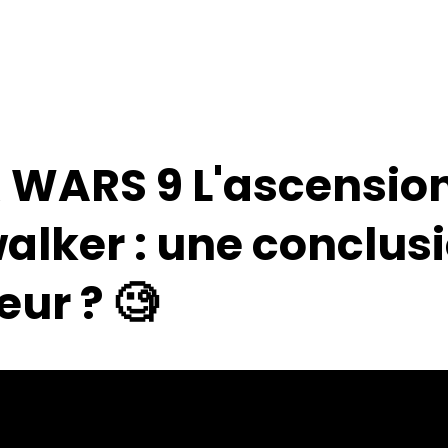
 WARS 9 L'ascensio
alker : une conclusi
ur ? 🧐