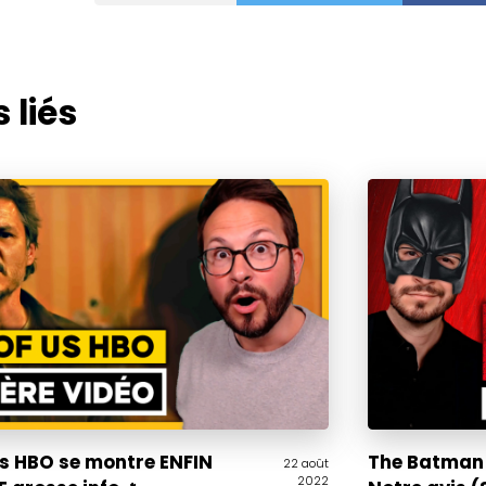
 liés
Us HBO se montre ENFIN
The Batman 
22 août
2022