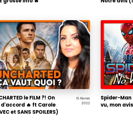
 grosse info 🔥
Notre avis 
HARTED le FILM ?! On
Spider-Man 
15 février
2022
 d'accord 🔥 ft Carole
vu, mon avis
VEC et SANS SPOILERS)