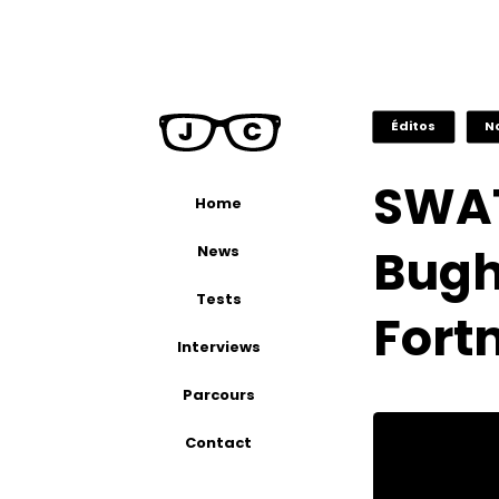
Éditos
N
SWAT
Home
Bugh
News
Tests
Fortn
Interviews
Parcours
Contact