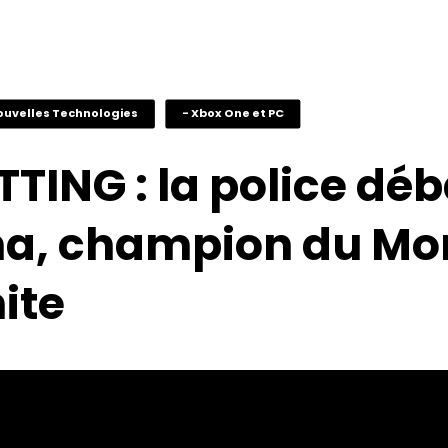
ouvelles Technologies
- Xbox One et PC
TING : la police dé
a, champion du Mo
ite