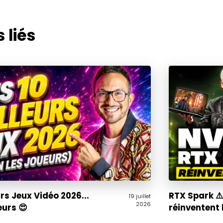
 liés
urs Jeux Vidéo 2026...
RTX Spark ⚠
19 juillet
2026
eurs 😍
réinventent l