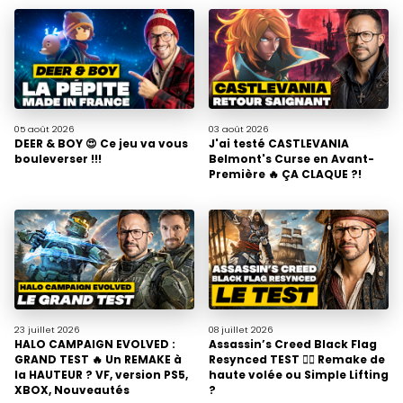
05 août
2026
03 août
2026
DEER & BOY 😍 Ce jeu va vous
J'ai testé CASTLEVANIA
bouleverser !!!
Belmont's Curse en Avant-
Première 🔥 ÇA CLAQUE ?!
23 juillet
2026
08 juillet
2026
HALO CAMPAIGN EVOLVED :
Assassin’s Creed Black Flag
GRAND TEST 🔥 Un REMAKE à
Resynced TEST 🏴‍☠️ Remake de
la HAUTEUR ? VF, version PS5,
haute volée ou Simple Lifting
XBOX, Nouveautés
?