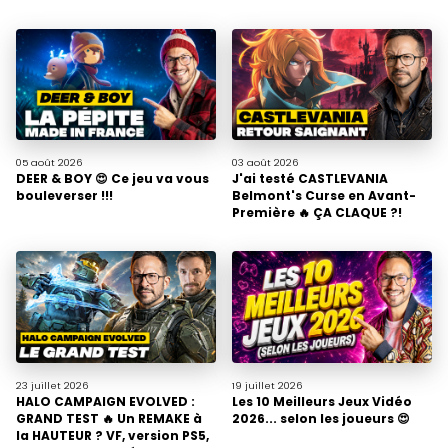
05 août
2026
03 août
2026
DEER & BOY 😍 Ce jeu va vous
J'ai testé CASTLEVANIA
bouleverser !!!
Belmont's Curse en Avant-
Première 🔥 ÇA CLAQUE ?!
23 juillet
2026
19 juillet
2026
HALO CAMPAIGN EVOLVED :
Les 10 Meilleurs Jeux Vidéo
GRAND TEST 🔥 Un REMAKE à
2026... selon les joueurs 😍
la HAUTEUR ? VF, version PS5,