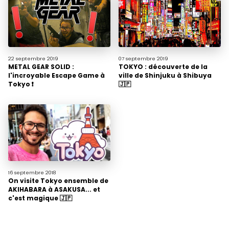
22 septembre
2019
07 septembre
2019
METAL GEAR SOLID :
TOKYO : découverte de la
l'incroyable Escape Game à
ville de Shinjuku à Shibuya
Tokyo ❗️
🇯🇵
16 septembre
2018
On visite Tokyo ensemble de
AKIHABARA à ASAKUSA... et
c'est magique 🇯🇵