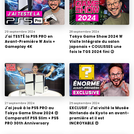
29 septembre
2024
28 septembre
2024
J'ai TESTÉ la PS5 PRO en
Tokyo Game Show 2024 🚨
Avant-Première 🚨 Avis +
Visite Intégrale du salon
Gameplay 4K
japonais + COULISSES une
fois le TGS 2024 fini 😉
27 septembre
2024
25 septembre
2024
J'ai joué à la PS5 PRO au
EXCLUSIF : J'ai visité le Musée
Tokyo Game Show 2024 😍
Nintendo de Kyoto en avant-
Comparatif PS5 Slim + PS5
première et il est
PRO 30th Anniversary
INCROYABLE 😍