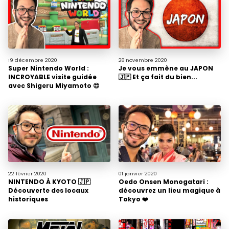
19 décembre
2020
28 novembre
2020
Super Nintendo World :
Je vous emmène au JAPON
INCROYABLE visite guidée
🇯🇵 Et ça fait du bien...
avec Shigeru Miyamoto 😍
22 février
2020
01 janvier
2020
NINTENDO À KYOTO 🇯🇵
Oedo Onsen Monogatari :
Découverte des locaux
découvrez un lieu magique à
historiques
Tokyo ❤️