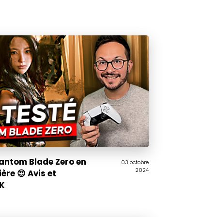
hantom Blade Zero en
03 octobre
2024
re 😍 Avis et
K