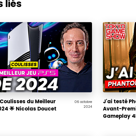
 liés
Coulisses du Meilleur
J'ai testé P
06 octobre
2024
024 🌟 Nicolas Doucet
Avant-Premiè
Gameplay 4