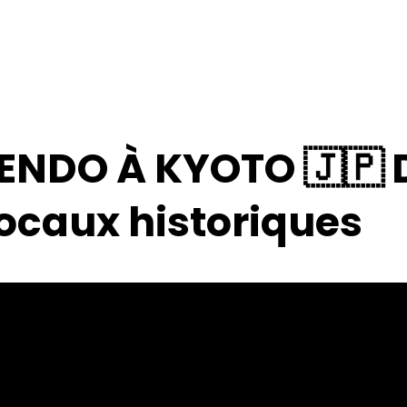
ENDO À KYOTO 🇯🇵 
locaux historiques