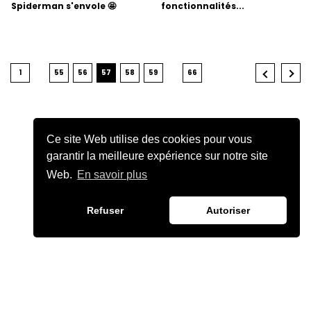
Spiderman s'envole 🤩
fonctionnalités...
1
55
56
57
58
59
66
Ce site Web utilise des cookies pour vous
garantir la meilleure expérience sur notre site
Web.
En savoir plus
Refuser
Autoriser