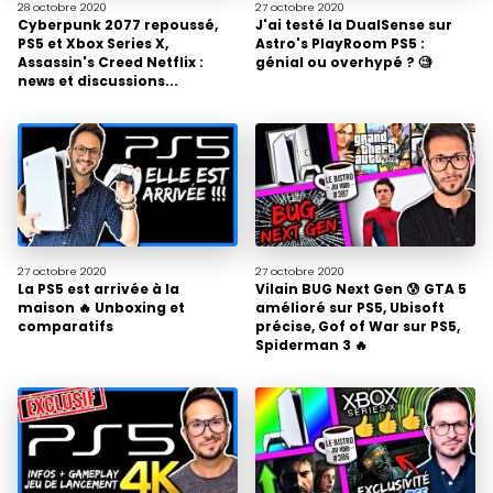
28 octobre
2020
27 octobre
2020
Cyberpunk 2077 repoussé,
J'ai testé la DualSense sur
PS5 et Xbox Series X,
Astro's PlayRoom PS5 :
Assassin's Creed Netflix :
génial ou overhypé ? 🧐
news et discussions...
27 octobre
2020
27 octobre
2020
La PS5 est arrivée à la
Vilain BUG Next Gen 😰 GTA 5
maison 🔥 Unboxing et
amélioré sur PS5, Ubisoft
comparatifs
précise, Gof of War sur PS5,
Spiderman 3 🔥