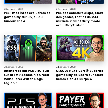
26 octobre
2020
26 octobre
2020
PS5 : mes infos exclusives et
PS5 des couleurs dispo, Xbox
gameplay sur un jeu du
des génies, Last of Us MAJ
lancement 🔥
miracle, Call of Duty mode
exclu PlayStation
25 octobre
2020
24 octobre
2020
Uncharted sur PS5 ? xCloud
CLAQUE NEXT GEN 😍 Superbe
sur la TV ? Assassin's Creed
gameplay de Scorn sur Xbox
Valhalla vs Watch Dogs
Series X en 4K 60fps 🔥
Legion ?