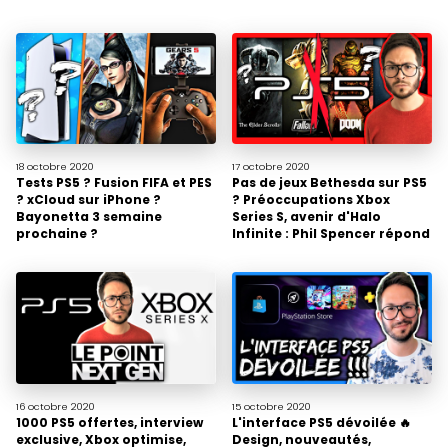
18 octobre
2020
17 octobre
2020
Tests PS5 ? Fusion FIFA et PES
Pas de jeux Bethesda sur PS5
? xCloud sur iPhone ?
? Préoccupations Xbox
Bayonetta 3 semaine
Series S, avenir d'Halo
prochaine ?
Infinite : Phil Spencer répond
16 octobre
2020
15 octobre
2020
1000 PS5 offertes, interview
L'interface PS5 dévoilée 🔥
exclusive, Xbox optimise,
Design, nouveautés,