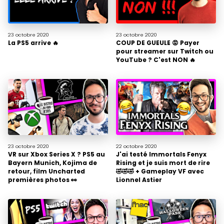
23 octobre
2020
23 octobre
2020
La PS5 arrive 🔥
COUP DE GUEULE 😡 Payer
pour streamer sur Twitch ou
YouTube ? C'est NON 🔥
23 octobre
2020
22 octobre
2020
VR sur Xbox Series X ? PS5 au
J'ai testé Immortals Fenyx
Bayern Munich, Kojima de
Rising et je suis mort de rire
retour, film Uncharted
🤣🤣🤣 + Gameplay VF avec
premières photos 👀
Lionnel Astier