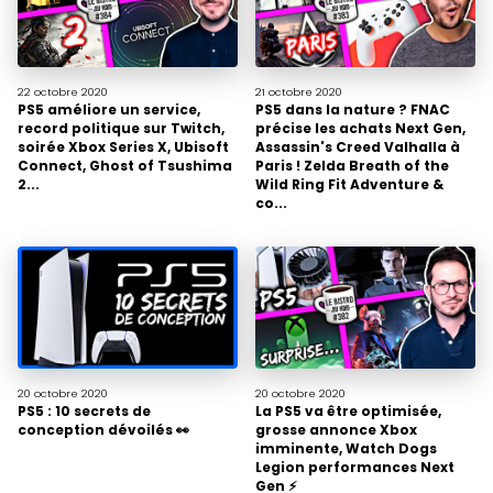
22 octobre
2020
21 octobre
2020
PS5 améliore un service,
PS5 dans la nature ? FNAC
record politique sur Twitch,
précise les achats Next Gen,
soirée Xbox Series X, Ubisoft
Assassin's Creed Valhalla à
Connect, Ghost of Tsushima
Paris ! Zelda Breath of the
2...
Wild Ring Fit Adventure &
co...
20 octobre
2020
20 octobre
2020
PS5 : 10 secrets de
La PS5 va être optimisée,
conception dévoilés 👀
grosse annonce Xbox
imminente, Watch Dogs
Legion performances Next
Gen ⚡️