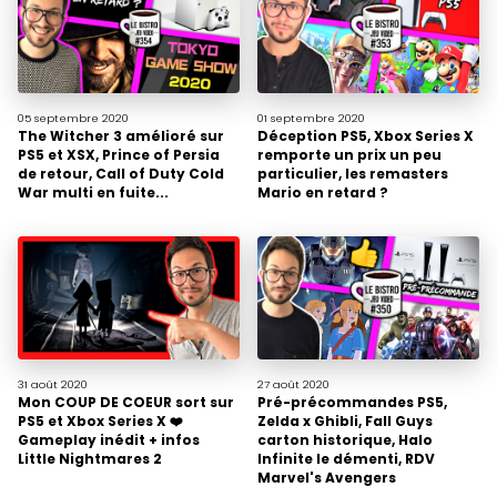
05 septembre
2020
01 septembre
2020
The Witcher 3 amélioré sur
Déception PS5, Xbox Series X
PS5 et XSX, Prince of Persia
remporte un prix un peu
de retour, Call of Duty Cold
particulier, les remasters
War multi en fuite...
Mario en retard ?
31 août
2020
27 août
2020
Mon COUP DE COEUR sort sur
Pré-précommandes PS5,
PS5 et Xbox Series X ❤️
Zelda x Ghibli, Fall Guys
Gameplay inédit + infos
carton historique, Halo
Little Nightmares 2
Infinite le démenti, RDV
Marvel's Avengers