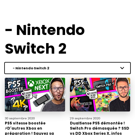
- Nintendo
Switch 2
30 septembre
2020
29 septembre
2020
PS5 vitesse boostée
DualSense PS5 démontée !
⚡️D'autres Xbox en
Switch Pro démasquée ? SSD
préparation ! Sauvez sa
vs DD Xbox Series X, infos