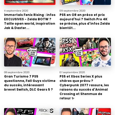
11 septembre
2020
09 septembre
2020
Immortals Fenix Rising : infos
PS5 en OR en préco et prix
EXCLUSIVES - Zelda BOTW ?
aujourd'hui ? Switch Pro 4K
Taille open world, inspiration
se précise, plus d'infos Zelda
Jak & Daxter...
bientôt...
08 septembre
2020
07 septembre
2020
Gran Turismo 7 PS5
PS5 et Xbox Series X plus
questionne, Fall Guys victime
chères que prévu ?
du succès, intéressant
Cyberpunk 2077 rassure, les
brevet Switch, DLC Gears 5 ?
raisons du succès d'Animal
Crossing et Shenmue de
retour ✨