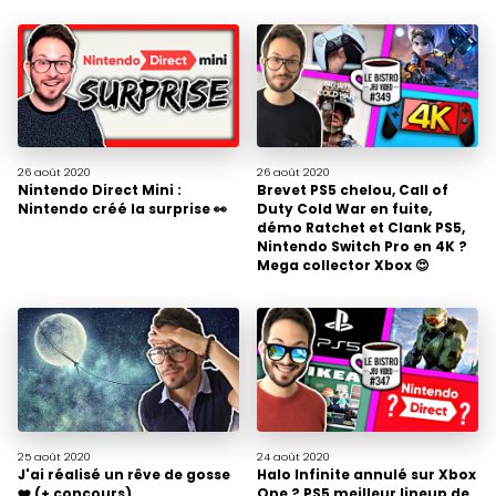
26 août
2020
26 août
2020
Nintendo Direct Mini :
Brevet PS5 chelou, Call of
Nintendo créé la surprise 👀
Duty Cold War en fuite,
démo Ratchet et Clank PS5,
Nintendo Switch Pro en 4K ?
Mega collector Xbox 😍
25 août
2020
24 août
2020
J'ai réalisé un rêve de gosse
Halo Infinite annulé sur Xbox
❤️ (+ concours)
One ? PS5 meilleur lineup de