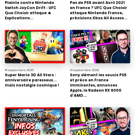
Plainte contre Nintendo
Pas de PS5 avant Avril 2021
Switch JoyCon Drift : UFC
en France ? UFC Que Choisir
Que Choisir attaque 🔥
attaque Nintendo France,
Explications...
précisions Xbox All Access...
18 septembre
2020
16 septembre
2020
Super Mario 3D All Stars :
Sony dément les soucis PS5
anniversaire paresseux...
et préco en France
mais nostalgie cosmique !
imminentes, annonces
Apple, la Radeon RX 6000
d'AMD...