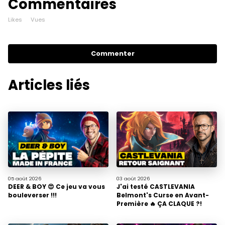
Commentaires
Likes
Vues
Commenter
Articles liés
05 août
2026
03 août
2026
DEER & BOY 😍 Ce jeu va vous
J'ai testé CASTLEVANIA
bouleverser !!!
Belmont's Curse en Avant-
Première 🔥 ÇA CLAQUE ?!