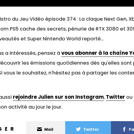
stro du Jeu Vidéo épisode 374 : La claque Next Gen, X
oom PS5 cache des secrets, pénurie de RTX 3080 et 30
eautés et Super Nintendo World reporté...
ous a intéressés, pensez à
vous abonner à la chaîne Y
écouvrir les émissions quotidiennes dès qu'elles sont 
 vous le souhaitez, n'hésitez pas à
partager les conten
aussi
rejoindre Julien sur son Instagram
,
Twitter
ou
on activité au jour le jour.
GER
Mail
Twitter
Fa