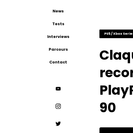
News
Tests
PS5 / Xbox Serie
Interviews
Claq
Parcours
Contact
recor
Play
90