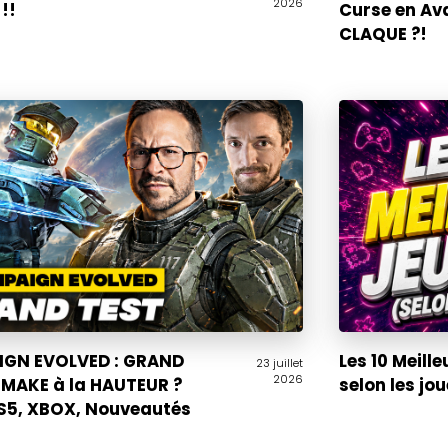
2026
!!
Curse en Av
CLAQUE ?!
GN EVOLVED : GRAND
Les 10 Meille
23 juillet
2026
EMAKE à la HAUTEUR ?
selon les jo
PS5, XBOX, Nouveautés