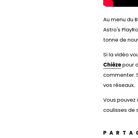
Au menu du Bi
Astro's PlayR
tonne de nouv
Si la vidéo v
Chièze
pour d
commenter. Si
vos réseaux.
Vous pouvez 
coulisses de s
PARTA