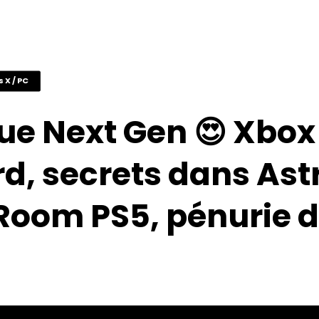
s X / PC
ue Next Gen 😍 Xbo
d, secrets dans Ast
Room PS5, pénurie d