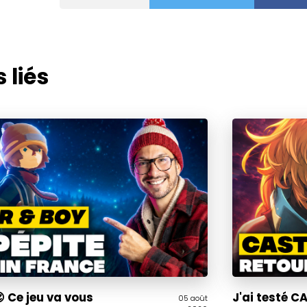
 liés
 Ce jeu va vous
J'ai testé 
05 août