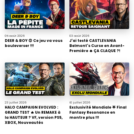
05 août
2026
03 août
2026
DEER & BOY 😍 Ce jeu va vous
J'ai testé CASTLEVANIA
bouleverser !!!
Belmont's Curse en Avant-
Première 🔥 ÇA CLAQUE ?!
23 juillet
2026
10 juillet
2026
HALO CAMPAIGN EVOLVED :
Exclusivité Mondiale 🌟 Final
GRAND TEST 🔥 Un REMAKE à
Fantasy Resonance en
la HAUTEUR ? VF, version PS5,
montre plus !!!
XBOX, Nouveautés