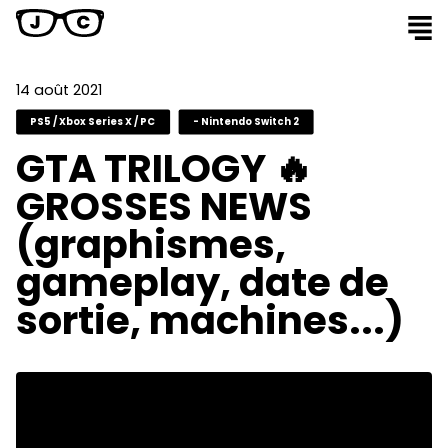
14 août 2021
PS5 / Xbox Series X / PC
- Nintendo Switch 2
GTA TRILOGY 🔥
GROSSES NEWS
(graphismes,
gameplay, date de
sortie, machines...)