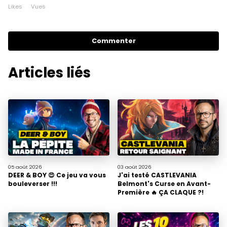
Likes
Vues
Commenter
Articles liés
05 août
2026
03 août
2026
DEER & BOY 😍 Ce jeu va vous
J'ai testé CASTLEVANIA
bouleverser !!!
Belmont's Curse en Avant-
Première 🔥 ÇA CLAQUE ?!