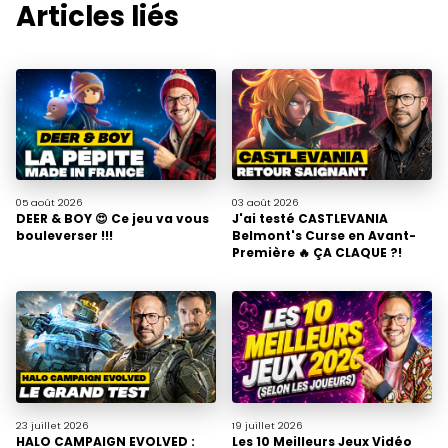
Articles liés
05 août
2026
03 août
2026
DEER & BOY 😍 Ce jeu va vous
J'ai testé CASTLEVANIA
bouleverser !!!
Belmont's Curse en Avant-
Première 🔥 ÇA CLAQUE ?!
23 juillet
2026
19 juillet
2026
HALO CAMPAIGN EVOLVED :
Les 10 Meilleurs Jeux Vidéo