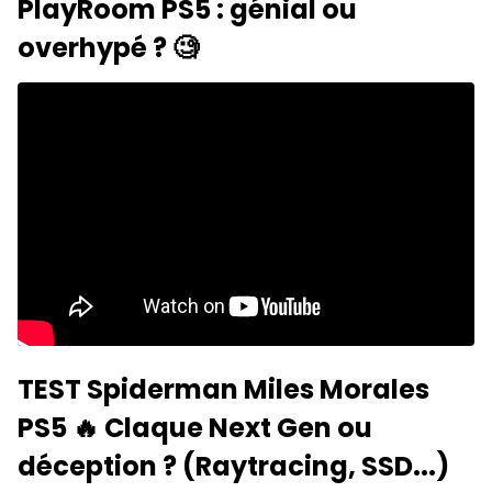
PlayRoom PS5 : génial ou
overhypé ? 🧐
TEST Spiderman Miles Morales
PS5 🔥 Claque Next Gen ou
déception ? (Raytracing, SSD...)