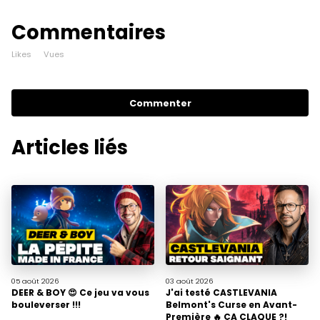
Commentaires
Likes
Vues
Commenter
Articles liés
05 août
2026
03 août
2026
DEER & BOY 😍 Ce jeu va vous
J'ai testé CASTLEVANIA
bouleverser !!!
Belmont's Curse en Avant-
Première 🔥 ÇA CLAQUE ?!