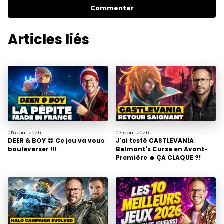
Commenter
Articles liés
05 août
2026
03 août
2026
DEER & BOY 😍 Ce jeu va vous
J'ai testé CASTLEVANIA
bouleverser !!!
Belmont's Curse en Avant-
Première 🔥 ÇA CLAQUE ?!