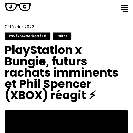
01 février 2022
PS5 / Xbox Series X / PC
Éditos
PlayStation x
Bungie, futurs
rachats imminents
et Phil Spencer
(XBOX) réagit ⚡️