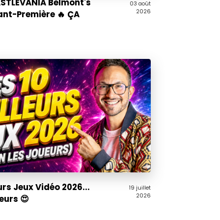
CASTLEVANIA Belmont's
03 août
2026
ant-Première 🔥 ÇA
urs Jeux Vidéo 2026...
19 juillet
2026
ueurs 😍