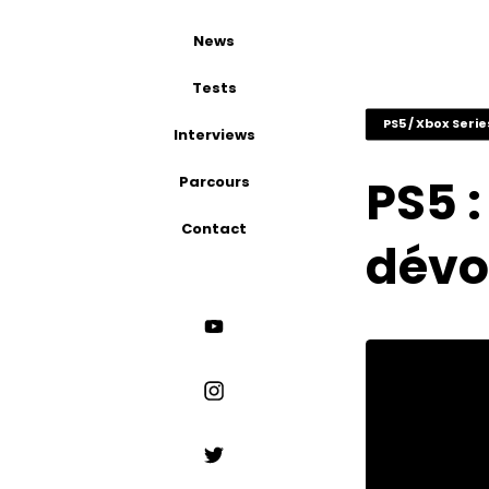
News
Tests
PS5 / Xbox Serie
Interviews
PS5 :
Parcours
Contact
dévoi