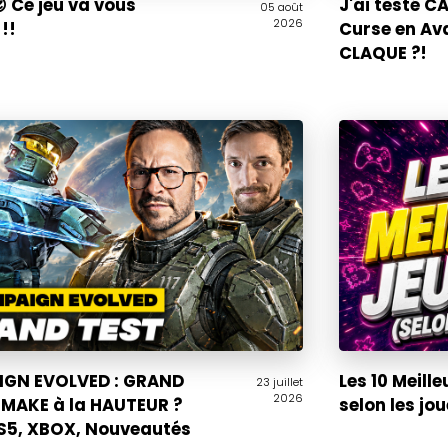
 Ce jeu va vous
J'ai testé 
05 août
2026
!!
Curse en Av
CLAQUE ?!
GN EVOLVED : GRAND
Les 10 Meille
23 juillet
2026
EMAKE à la HAUTEUR ?
selon les jo
PS5, XBOX, Nouveautés