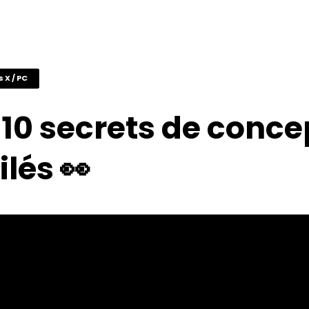
s X / PC
 10 secrets de conce
lés 👀