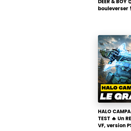
DEER & BOY 
bouleverser !
HALO CAMPAI
TEST 🔥 Un R
VF, version 