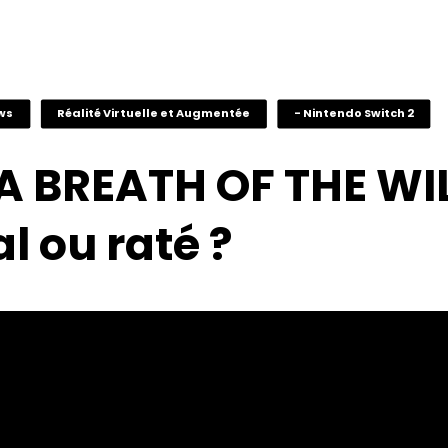
ews
Réalité Virtuelle et Augmentée
- Nintendo Switch 2
A BREATH OF THE WIL
l ou raté ?