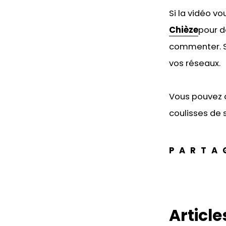
Si la vidéo v
Chièze
pour d
commenter. Si
vos réseaux.
Vous pouvez 
coulisses de s
PARTA
Articles