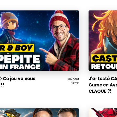
 Ce jeu va vous
J'ai testé 
05 août
2026
!!
Curse en Av
CLAQUE ?!