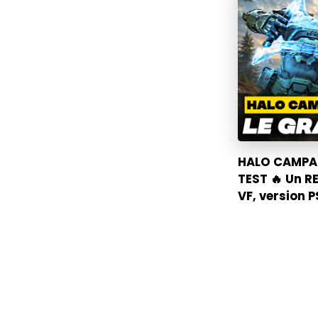
HALO CAMPAI
TEST 🔥 Un R
VF, version 