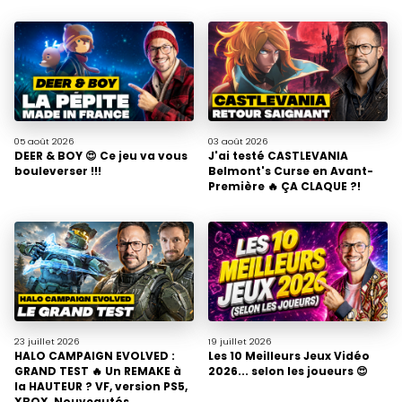
05 août
2026
03 août
2026
DEER & BOY 😍 Ce jeu va vous
J'ai testé CASTLEVANIA
bouleverser !!!
Belmont's Curse en Avant-
Première 🔥 ÇA CLAQUE ?!
23 juillet
2026
19 juillet
2026
HALO CAMPAIGN EVOLVED :
Les 10 Meilleurs Jeux Vidéo
GRAND TEST 🔥 Un REMAKE à
2026... selon les joueurs 😍
la HAUTEUR ? VF, version PS5,
XBOX, Nouveautés